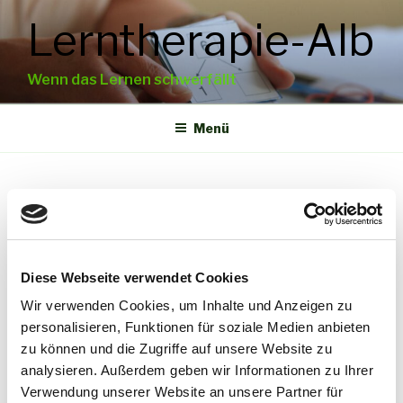
Zum
Lerntherapie-Alb
Inhalt
springen
Wenn das Lernen schwerfällt
Menü
Kontakt
Susanne Burkhardt
Diese Webseite verwendet Cookies
Integrative Lerntherapeutin (FiL) Dyslexie- /
Wir verwenden Cookies, um Inhalte und Anzeigen zu
personalisieren, Funktionen für soziale Medien anbieten
zu können und die Zugriffe auf unsere Website zu
analysieren. Außerdem geben wir Informationen zu Ihrer
Verwendung unserer Website an unsere Partner für